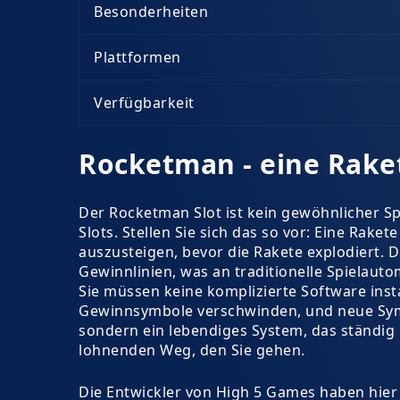
Besonderheiten
Plattformen
Verfügbarkeit
Rocketman - eine Raket
Der Rocketman Slot ist kein gewöhnlicher Sp
Slots. Stellen Sie sich das so vor: Eine Raket
auszusteigen, bevor die Rakete explodiert. 
Gewinnlinien, was an traditionelle Spielaut
Sie müssen keine komplizierte Software inst
Gewinnsymbole verschwinden, und neue Symbo
sondern ein lebendiges System, das ständig i
lohnenden Weg, den Sie gehen.
Die Entwickler von High 5 Games haben hier 