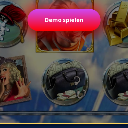
Demo spielen