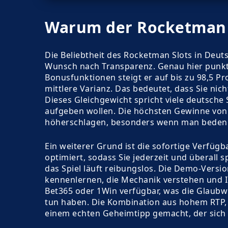
Warum der Rocketman Sl
Die Beliebtheit des Rocketman Slots in Deutsc
Wunsch nach Transparenz. Genau hier punktet
Bonusfunktionen steigt er auf bis zu 98,5 Pr
mittlere Varianz. Das bedeutet, dass Sie n
Dieses Gleichgewicht spricht viele deutsche
aufgeben wollen. Die höchsten Gewinne von b
höherschlagen, besonders wenn man bedenkt,
Ein weiterer Grund ist die sofortige Verfügb
optimiert, sodass Sie jederzeit und überall
das Spiel läuft reibungslos. Die Demo-Version
kennenlernen, die Mechanik verstehen und Ih
Bet365 oder 1Win verfügbar, was die Glaubwü
tun haben. Die Kombination aus hohem RTP, 
einem echten Geheimtipp gemacht, der sich 