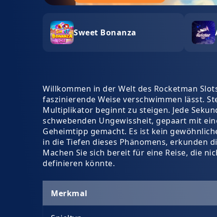
Sweet Bonanza
Willkommen in der Welt des Rocketman Slots
faszinierende Weise verschwimmen lässt. Stel
Multiplikator beginnt zu steigen. Jede Sekun
schwebenden Ungewissheit, gepaart mit eine
Geheimtipp gemacht. Es ist kein gewöhnlicher
in die Tiefen dieses Phänomens, erkunden di
Machen Sie sich bereit für eine Reise, die n
definieren könnte.
Merkmal