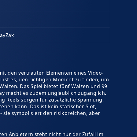
layZax
 mit den vertrauten Elementen eines Video-
iel ist es, den richtigen Moment zu finden, um
Walzen. Das Spiel bietet fünf Walzen und 99
Play macht es zudem unglaublich zugänglich.
ing Reels sorgen für zusätzliche Spannung:
en kann. Das ist kein statischer Slot,
 sie symbolisiert den risikoreichen, aber
en Anbietern steht nicht nur der Zufall im