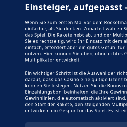
Einsteiger, aufgepasst 
Wenn Sie zum ersten Mal vor dem Rocketman S
einfacher, als Sie denken. Zunächst wählen S
das Spiel. Die Rakete hebt ab, und der Multipl
Sie es rechtzeitig, wird Ihr Einsatz mit dem a
einfach, erfordert aber ein gutes Gefühl für
nutzen. Hier können Sie üben, ohne echtes Ge
Multiplikator entwickelt.
Ein wichtiger Schritt ist die Auswahl der ri
darauf, dass das Casino eine gültige Lizenz
können Sie loslegen. Nutzen Sie die Bonusco
Einzahlungsboni beinhalten, die Ihre Gewinnc
Gewinnlinien, die automatisch aktiviert sin
den Start der Rakete, den steigenden Multi
entwickeln ein Gespür für das Spiel. Es ist 